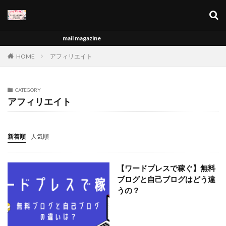
キーワード
mail magazine
カテゴリー
HOME
アフィリエイト
CATEGORY
アフィリエイト
タグ
A8
始め方
集客
自己ブログ
新着順
人気順
自己アフィリエイト
稼ぐ
稼ぎ方
特典
無料ブログ
教科書
挑戦
専門性
実験
【ワードプレスで稼ぐ】無料
実践記
初心者
THOR
ワードプレスで稼ぐ
ブログと自己ブログはどう違
ワードプレス
メルマガ
ドメイン
トール
うの？
ツイッター
タイトル
サーバー
キーワード
インフォトップ
アフィリエイト
WP
需要