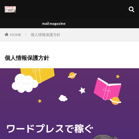
キーワード
mail magazine
カテゴリー
HOME
個人情報保護方針
個人情報保護方針
タグ
A8
始め方
集客
自己ブログ
自己アフィリエイト
稼ぐ
稼ぎ方
特典
無料ブログ
教科書
挑戦
専門性
実験
実践記
初心者
THOR
ワードプレスで稼ぐ
ワードプレス
メルマガ
ドメイン
トール
ツイッター
タイトル
サーバー
キーワード
インフォトップ
アフィリエイト
WP
需要