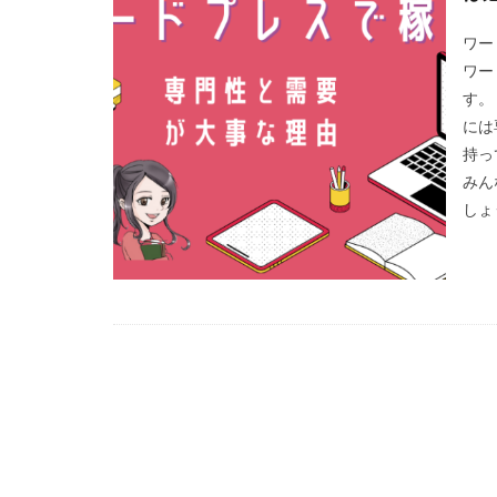
ワー
ワー
す。
には
持っ
みん
しょう