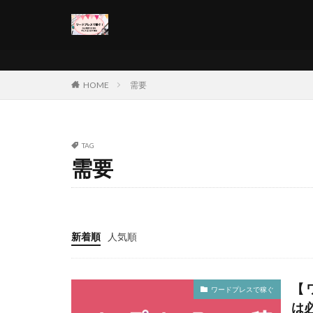
カテゴリー
HOME
需要
タグ
TAG
A8
始め方
需要
無料ブログ
ワードプレスで稼
サーバー
キ
新着順
人気順
【
ワードプレスで稼ぐ
は