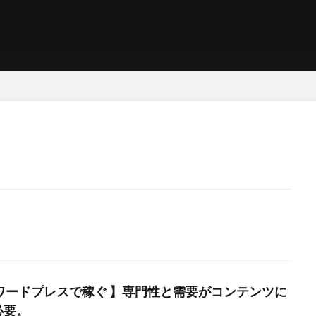
集客
自己ブログ
自己アフィリエイト
稼ぐ
稼ぎ方
教科書
挑戦
専門性
実験
実践記
初心者
THOR
ぐ
ワードプレス
メルマガ
ドメイン
トール
ツイッター
ーワード
インフォトップ
アフィリエイト
WP
需要
検索
 ワードプレスで稼ぐ 】専門性と需要がコンテンツに
必要。